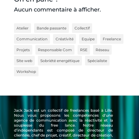
Aucun commentaire à afficher.
Atelier
Bande passante
Collectif
Communication
Créativité
Equipe
Freelance
Projets
Responsable Com
RSE
Réseau
Site web
Sobriété energétique
Spécialiste
Workshop
Jack Jack est un collectif de freelances basé à Lille.
Nous vous proposons les compétences d’une
agence de communication avec la réactivité et la
souplesse du free lance. Notre réseau
d’indépendants est composé de directeur de
clientèle, chef de projet, créatif, directeur de création,