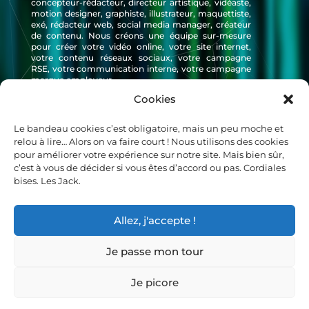
concepteur-rédacteur, directeur artistique, vidéaste,
motion designer, graphiste, illustrateur, maquettiste,
exé, rédacteur web, social media manager, créateur
de contenu. Nous créons une équipe sur-mesure
pour créer votre vidéo online, votre site internet,
votre contenu réseaux sociaux, votre campagne
RSE, votre communication interne, votre campagne
marque employeur
Cookies
ACCUEIL
Le bandeau cookies c’est obligatoire, mais un peu moche et
LES NEWS DES JACK
relou à lire… Alors on va faire court ! Nous utilisons des cookies
CONTACTEZ-NOUS
pour améliorer votre expérience sur notre site. Mais bien sûr,
MENTIONS LÉGALES
c’est à vous de décider si vous êtes d’accord ou pas. Cordiales
bises. Les Jack.
SUIVRE
Allez, j'accepte !
Je passe mon tour
Je picore